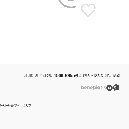
1566-9955
베네피아 고객센터
평일 09시~18시 /
이메일 문의
베
베
SNS
네
네
피
피
아
아
3-서울 중구-1148호
네
카
이
카
버
오
블
채